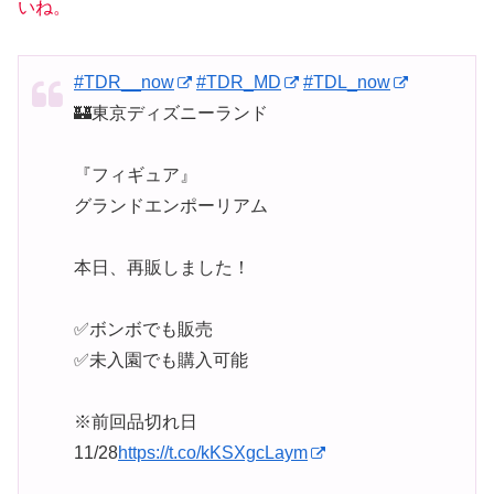
いね。
#TDR__now
#TDR_MD
#TDL_now
🏰東京ディズニーランド
『フィギュア』
グランドエンポーリアム
本日、再販しました！
✅ボンボでも販売
✅未入園でも購入可能
※前回品切れ日
11/28
https://t.co/kKSXgcLaym