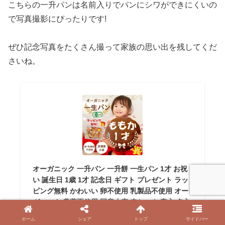
こちらの一升パンは名前入りでパンにシワができにくいの
で写真撮影にぴったりです!
ぜひ記念写真をたくさん撮って家族の思い出を残してくだ
さいね。
オーガニック 一升パン 一升餅 一生パン 1才 お祝
い 誕生日 1歳 1才 記念日 ギフト プレゼント ラッ
ピング無料 かわいい 卵不使用 乳製品不使用 オー
ガニック 農薬不使用 国産小麦 赤ちゃん 安心 名入
れ 名前入り
ホーム
シェア
トップ
サイドバー