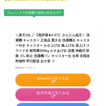
ゴムパッドで洗濯機の振動も防ぎます!!
＼楽天1位 ／【高評価★4.47】 かんたん組立！ 洗
濯機 キャスター 正規品 置き台 洗濯機台 キャスタ
ー付き キャスター かさ上げ台 嵩上げ台 底上げ ス
ライド台 耐荷重500kg かさあげ台 洗濯 伸縮式 防
振 ズレ防止 洗濯機パン キャスター台 台車 全国送
料無料 即日配送 あす楽
Nextオンライン
Amazonで見てみる
楽天市場で見てみる