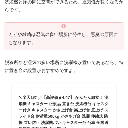
洗濯機と床の間に空間ができるため、通気性が良くなるか
らです。
カビや雑菌は湿気の多い場所に発生し、悪臭の原因に
もなります。
脱衣所など湿気の多い場所に洗濯機が置いてあるなら、特
に置き台の設置がおすすめですよ。
＼楽天1位 ／【高評価★4.47】 かんたん組立！ 洗
濯機 キャスター 正規品 置き台 洗濯機台 キャスタ
ー付き キャスター かさ上げ台 嵩上げ台 底上げ ス
ライド台 耐荷重500kg かさあげ台 洗濯 伸縮式 防
振 ズレ防止 洗濯機パン キャスター台 台車 全国送