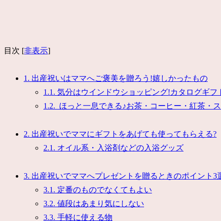
目次
[
非表示
]
1.
出産祝いはママへご褒美を贈ろう!嬉しかったもの
1.1.
気分はウインドウショッピング!カタログギフ
1.2.
ほっと一息できる♪お茶・コーヒー・紅茶・ス
2.
出産祝いでママにギフトをあげても使ってもらえる?
2.1.
オイル系・入浴剤などの入浴グッズ
3.
出産祝いでママへプレゼントを贈るときのポイント3
3.1.
定番のものでなくてもよい
3.2.
値段はあまり気にしない
3.3.
手軽に使える物