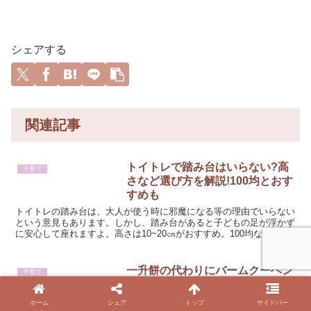
シェアする
関連記事
トイトレで踏み台はいらない?高
子育て
さなど選び方を解説!100均とおす
すめも
トイトレの踏み台は、大人が使う時に邪魔になる等の理由でいらない
という意見もあります。しかし、踏み台があると子どもの足が浮かず
に安心して座れますよ。高さは10~20㎝がおすすめ。100均など具体
的な商品も紹介しているので、参考にしてくださいね。
一升餅の代わりにバームクーヘン
子育て
が人気の理由は?クラブハリエや
通販紹介
ホーム
シェア
トップ
サイドバー