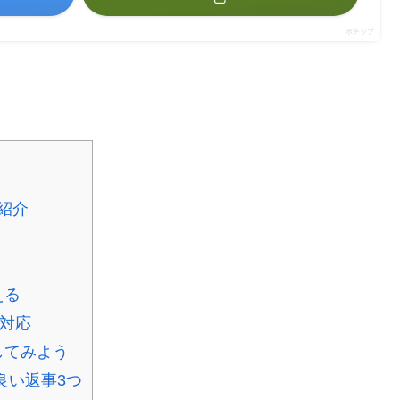
ポチップ
紹介
える
対応
してみよう
良い返事3つ