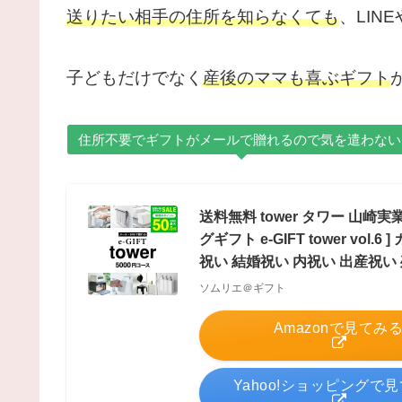
送りたい相手の
住所を知らなくても
、LIN
子どもだけでなく
産後のママも喜ぶギフト
住所不要でギフトがメールで贈れるので気を遣わない
送料無料 tower タワー 山崎
グギフト e-GIFT tower v
祝い 結婚祝い 内祝い 出産祝い
ソムリエ＠ギフト
Amazonで見てみ
Yahoo!ショッピングで