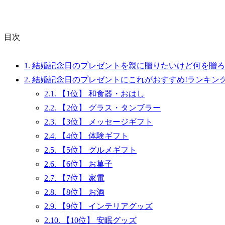
目次
1.
結婚記念日のプレゼントを親に贈りたいけど何を贈ろ
2.
結婚記念日のプレゼントにこれがおすすめ!ランキン
2.1.
【1位】 和食器・おはし
2.2.
【2位】 グラス・タンブラー
2.3.
【3位】 メッセージギフト
2.4.
【4位】 体験ギフト
2.5.
【5位】 グルメギフト
2.6.
【6位】 お菓子
2.7.
【7位】 家電
2.8.
【8位】 お酒
2.9.
【9位】 インテリアグッズ
2.10.
【10位】 安眠グッズ