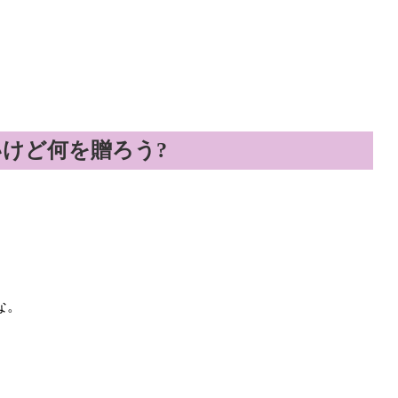
けど何を贈ろう?
な。