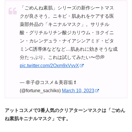
「ごめんね素肌」シリーズの新作シートマス
クが良さそう。ニキビ・肌あれをケアする医
薬部外品の「キニナルマスク」。サリチル
酸・グリチルリチン酸ジカリウム・ヨクイニ
ン・カレンデュラ・ナイアシンアミド・ビタ
ミンC誘導体などなど…肌あれに効きそうな成
分たっぷり。これは試してみたい〜🥺💭
pic.twitter.com/2Oxm9xVvvX
— 幸子@コスメ＆美容垢💄
(@fortune_sachiko)
March 10, 2023
アットコスメで3番人気のクリアターンマスクは「ごめん
ね素肌キニナルマスク」です。