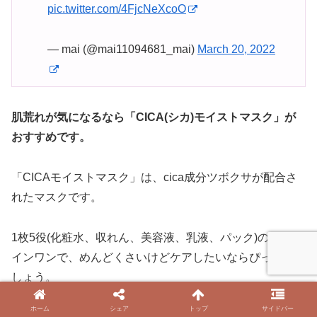
pic.twitter.com/4FjcNeXcoO
— mai (@mai11094681_mai)
March 20, 2022
肌荒れが気になるなら「CICA(シカ)モイストマスク」が
おすすめです。
「CICAモイストマスク」は、cica成分ツボクサが配合さ
れたマスクです。
1枚5役(化粧水、収れん、美容液、乳液、パック)のオール
インワンで、めんどくさいけどケアしたいならぴったりで
しょう。
ホーム
シェア
トップ
サイドバー
クリアターン「CICAモイストマスク」の悪い口コミと良