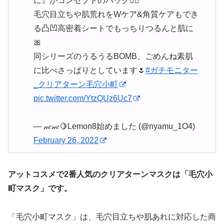
に』がコンセプトのパック😶‍🌫️
毛穴目立ちや肌荒れをWケア&角質ケアもでき
る凸凹高密着シートでもっちりつるんと肌に
🎀
同シリーズのうるうるBOMB、ごめんね素肌
に比べさっぱりとしています🌷
#ガチモニター
_クリアターン毛穴小町
pic.twitter.com/YtzQUz6Uc7
— 𝓃𝑒𝓃𝑒🍋Lemon8始めました (@nyamu_1O4)
February 26, 2022
アットコスメで2番人気のクリアターンマスクは「毛穴小
町マスク」です。
「毛穴小町マスク」は、毛穴目立ちや肌あれに対応した商