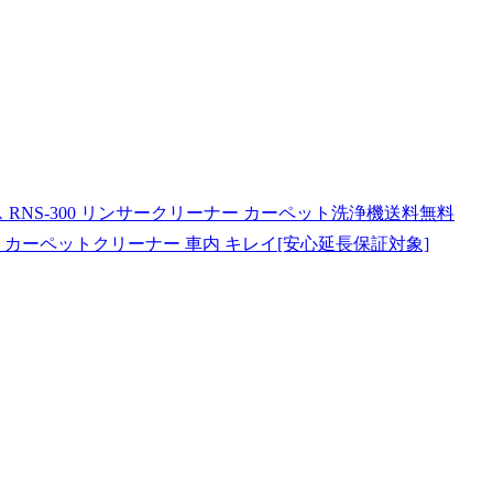
RNS-300 リンサークリーナー カーペット洗浄機送料無料
機 カーペットクリーナー 車内 キレイ[安心延長保証対象]