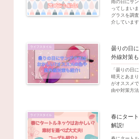
雨の日にサン
ってしまいま
グラスを調査
介しています
ライフスタイル
曇りの日に
外線対策も
「曇りの日に
晴天とあまり
がオススメで
由や対策方法
ライフスタイル
春にタート
解説!
春にタートル