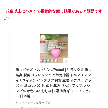
↓想像以上に小さくて視覚的な癒し効果があると話題です
よ
♪
癒しグッズ トルマリンゴPastel | リラックス 癒し
消臭 脱臭 リフレッシュ 空気清浄器 トルマリン マ
イナスイオン インテリア 雑貨 置物 オブジェ グッ
ズ 小型 コンパクト 卓上 車内 りんご アップル シ
ンプル かわいい おしゃれ 贈り物 ギフト プレゼン
ト 日本製
ハッピートーク楽天市場店