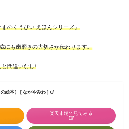
まのくうぴい えほんシリーズ』
2歳にも歯磨きの大切さが伝わります。
こと
間違いなし!
絵本） [ なかやみわ ]
る
楽天市場で見てみる