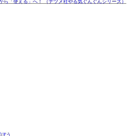
から「使える」へ！ （ナツメ社やる気ぐんぐんシリーズ）
選ぼう