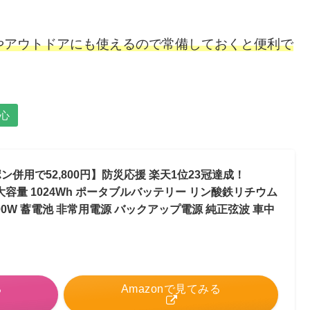
やアウトドアにも使え
るので常備して
おくと
便利
で
心
クーポン併用で52,800円】防災応援 楽天1位23冠達成！
0 大容量 1024Wh ポータブルバッテリー リン酸鉄リチウム
00W 蓄電池 非常用電源 バックアップ電源 純正弦波 車中
る
Amazonで見てみる