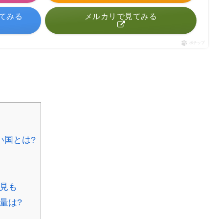
見てみる
メルカリで見てみる
ポチップ
い国とは?
見も
量は?