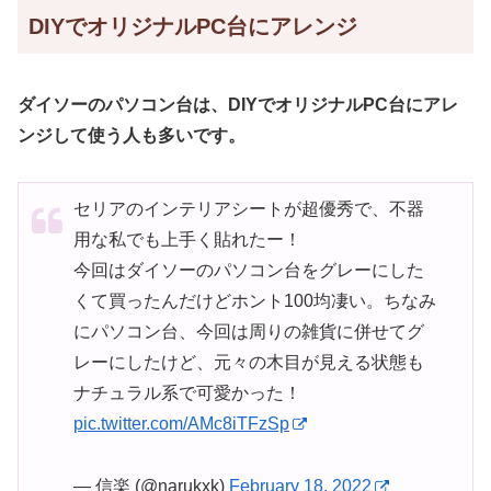
DIYでオリジナルPC台にアレンジ
ダイソーのパソコン台は、DIYでオリジナルPC台にアレ
ンジして使う人も多いです。
セリアのインテリアシートが超優秀で、不器
用な私でも上手く貼れたー！
今回はダイソーのパソコン台をグレーにした
くて買ったんだけどホント100均凄い。ちなみ
にパソコン台、今回は周りの雑貨に併せてグ
レーにしたけど、元々の木目が見える状態も
ナチュラル系で可愛かった！
pic.twitter.com/AMc8iTFzSp
— 信楽 (@narukxk)
February 18, 2022