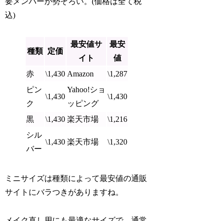
要メンバーが勢ぞろい。(価格は全て税
込)
最安値サ
最安
種類
定価
イト
値
赤
\1,430
Amazon
\1,287
ピン
Yahoo!ショ
\1,430
\1,430
ク
ッピング
黒
\1,430
楽天市場
\1,216
シル
\1,430
楽天市場
\1,320
バー
ミニサイズは種類によって最安値の通販
サイトにバラつきがありますね。
メイク直し用にも最適なサイズで、通常