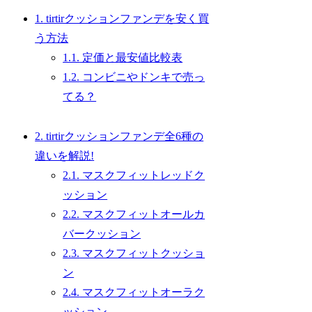
1.
tirtirクッションファンデを安く買
う方法
1.1.
定価と最安値比較表
1.2.
コンビニやドンキで売っ
てる？
2.
tirtirクッションファンデ全6種の
違いを解説!
2.1.
マスクフィットレッドク
ッション
2.2.
マスクフィットオールカ
バークッション
2.3.
マスクフィットクッショ
ン
2.4.
マスクフィットオーラク
ッション