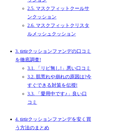
2.5.
マスクフィットクールサ
ンクッション
2.6.
マスクフィットクリスタ
ルメッシュクッション
3.
tirtirクッションファンデの口コミ
を徹底調査!
3.1.
「リピ無し!」悪い口コミ
3.2.
肌荒れや崩れの原因は?今
すぐできる対策を伝授!
3.3.
「愛用中です♪」良い口
コミ
4.
tirtirクッションファンデを安く買
う方法のまとめ