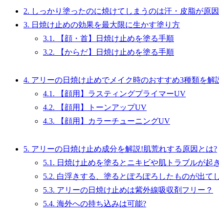
2.
しっかり塗ったのに焼けてしまうのは汗・皮脂が原因
3.
日焼け止めの効果を最大限に生かす塗り方
3.1.
【顔・首】日焼け止めを塗る手順
3.2.
【からだ】日焼け止めを塗る手順
4.
アリーの日焼け止めでメイク時のおすすめ3種類を解
4.1.
【顔用】ラスティングプライマーUV
4.2.
【顔用】トーンアップUV
4.3.
【顔用】カラーチューニングUV
5.
アリーの日焼け止め成分を解説!肌荒れする原因とは?
5.1.
日焼け止めを塗るとニキビや肌トラブルが起
5.2.
白浮きする、塗るとぽろぽろしたものが出て
5.3.
アリーの日焼け止めは紫外線吸収剤フリー？
5.4.
海外への持ち込みは可能?