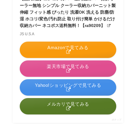
ーラー無地 シンプル クーラー収納カバーニット製
伸縮 フィット感 ぴったり 洗濯OK 洗える 防塵/防
湿 ホコリ/変色/汚れ防止 取り付け簡単 かけるだけ
収納カバー ネコポス送料無料！【ra90209】
JS U.S.A
Amazonで見てみる
楽天市場で見てみる
Yahoo!ショッピングで見てみる
メルカリで見てみる
ポチップ