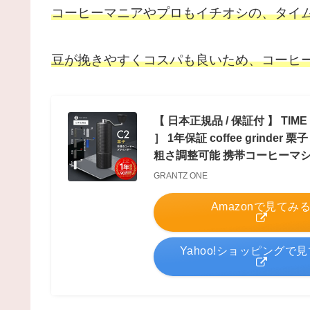
コーヒーマニアやプロもイチオシの、タイ
豆が挽きやすくコスパも良いため、コーヒ
【 日本正規品 / 保証付 】 TI
］ 1年保証 coffee grind
粗さ調整可能 携帯コーヒーマシ
GRANTZ ONE
Amazonで見てみ
Yahoo!ショッピングで