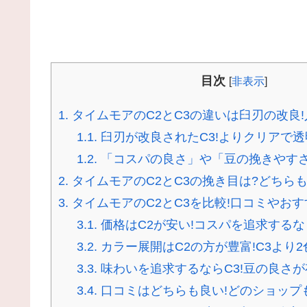
目次
[
非表示
]
1.
タイムモアのC2とC3の違いは臼刃の改良
1.1.
臼刃が改良されたC3!よりクリアで
1.2.
「コスパの良さ」や「豆の挽きやす
2.
タイムモアのC2とC3の挽き目は?どちらも
3.
タイムモアのC2とC3を比較!口コミやお
3.1.
価格はC2が安い!コスパを追求するな
3.2.
カラー展開はC2の方が豊富!C3より
3.3.
味わいを追求するならC3!豆の良さ
3.4.
口コミはどちらも良い!どのショップ