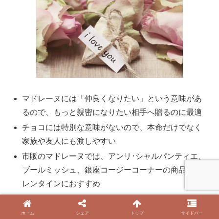
マドレーヌには「仲良くなりたい」という意味があ
るので、もっと親密になりたい相手へ贈るのに最適
チョコには特別な意味がないので、本命だけでなく
家族や友人にも渡しやすい
市販のマドレーヌでは、アンリ･シャルパンティエ、
ブールミッシュ、銀座コージーコーナーの商品がバ
レンタインにおすすめ
市販のマドレーヌは日持ちが長く常温保存が可能な
ものが多いので、購入後すぐに渡せなくても問題な
ホーム
シェア
トップ
サイドバー