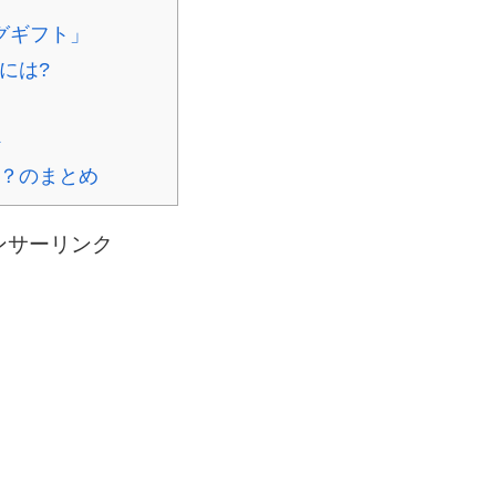
ログギフト」
には?
ト
？のまとめ
ンサーリンク