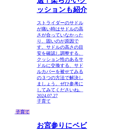
選！柔らかいク
ッションも紹介
ストライダーのサドル
が痛い時はサドルの高
さが合っていなかった
り、固いのが原因で
す。サドルの高さの目
安を確認し調整する、
クッション性のあるサ
ドルに交換する、サド
ルカバーを被せてみる
の３つの方法で解決し
ましょう。ぜひ参考に
してみてくださいね。
2024.07.27
子育て
子育て
お宮参りにベビ