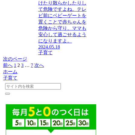
けたり散らかしたりし
て危険ですよね。テレ
ビ前にベビーゲートを
置くことで赤ちゃんを
危険から守り、ママも
安心して過ごせるよう
になりますよ。
2024.05.18
子育て
次のページ
前へ
1
2
3
…
7
次へ
ホーム
子育て