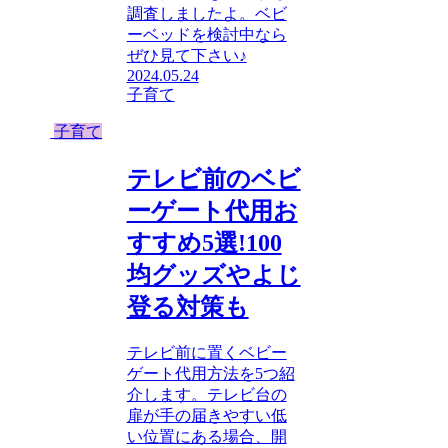
調査しましたよ。ベビ
ーベッドを検討中なら
ぜひ見て下さい♪
2024.05.24
子育て
子育て
テレビ前のベビ
ーゲート代用お
すすめ5選!100
均グッズやよじ
登る対策も
テレビ前に置くベビー
ゲート代用方法を5つ紹
介します。テレビ台の
扉が手の届きやすい低
い位置にある場合、開