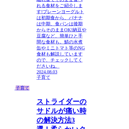
れる食材をご紹介しま
す!プレーンヨーグルト
は初期食から、バナナ
は中期、食パンは後期
からそのままOK!納豆や
豆腐など、簡単ひと手
間な食材も。鯖の水煮
缶やミニトマト等のNG
食材も解説しています
ので、チェックしてく
ださいね。
2024.08.03
子育て
子育て
ストライダーの
サドルが痛い時
の解決方法3