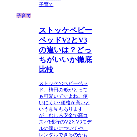
子育て
子育て
ストッケベビー
ベッドV2とV3
の違いは？どっ
ちがいいか徹底
比較
ストッケのベビーベッ
ド、楕円の形がとって
も可愛いですよね。使
いにくい･価格が高いと
いう意見もあります
が、むしろ安全で高コ
スパ!現行のV2とV3モデ
ルの違いについてや、
レンタルできるのかも